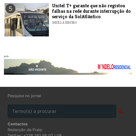
Unitel T+ garante que não registou
5
falhas na rede durante interrupção do
serviço da SolAtlântico
SHEILLA RIBEIRO
pub.
Pesquise no jornal
Contactos
Redacção da Praia:
Tel/Fax: +238 261 98 07 / 08