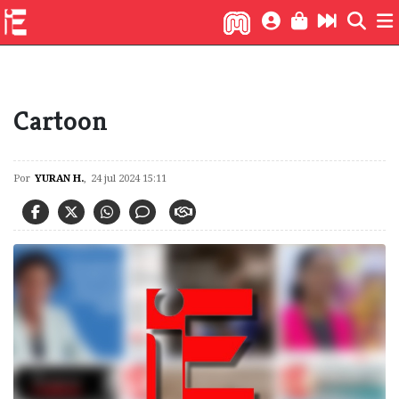
CARTOON
Cartoon
Por
YURAN H.
,
24 jul 2024 15:11