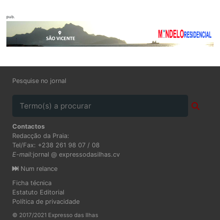
pub.
Pesquise no jornal
Contactos
Redacção da Praia:
Tel/Fax: +238 261 98 07 / 08
E-mail:
jornal @ expressodasilhas.cv
Num relance
Ficha técnica
Estatuto Editorial
Política de privacidade
© 2017/2021 Expresso das Ilhas