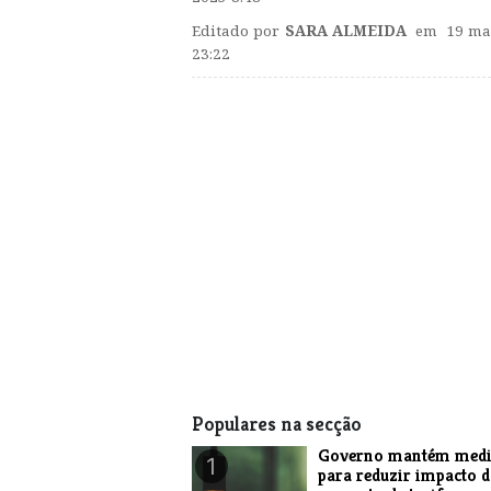
Editado por
SARA ALMEIDA
em 19 ma
23:22
Populares na secção
Governo mantém medi
1
para reduzir impacto 