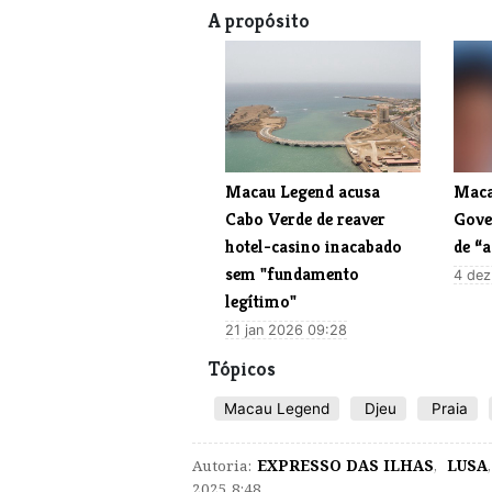
A propósito
Macau Legend acusa
Maca
Cabo Verde de reaver
Gove
hotel-casino inacabado
de “a
sem "fundamento
4 dez
legítimo"
21 jan 2026 09:28
Tópicos
Macau Legend
Djeu
Praia
Autoria:
EXPRESSO DAS ILHAS
,
LUSA
,
2025 8:48