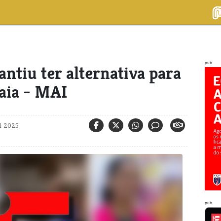
pub
ntiu ter alternativa para
aia - MAI
l 2025
pub.