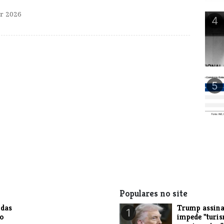
r 2026
4
5
Populares no site
das
Trump assina
1
do
impede "turi