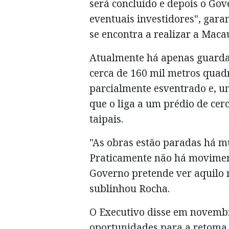
será concluído e depois o Gov
eventuais investidores", gara
se encontra a realizar a Maca
Atualmente há apenas guardas
cerca de 160 mil metros quadr
parcialmente esventrado e, u
que o liga a um prédio de cer
taipais.
"As obras estão paradas há m
Praticamente não há moviment
Governo pretende ver aquilo 
sublinhou Rocha.
O Executivo disse em novemb
oportunidades para a retoma 