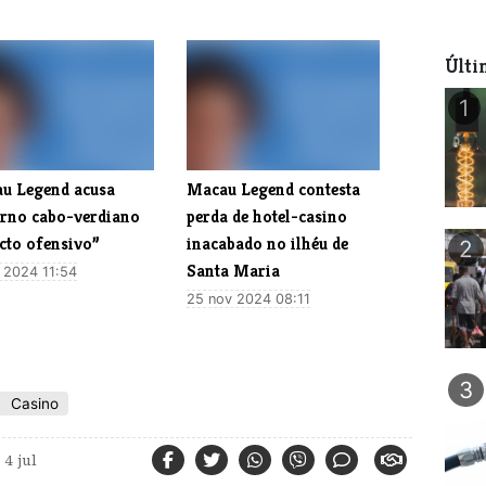
Últi
1
u Legend acusa
Macau Legend contesta
rno cabo-verdiano
perda de hotel-casino
cto ofensivo”
inacabado no ilhéu de
2
Santa Maria
 2024 11:54
25 nov 2024 08:11
3
Casino
4 jul