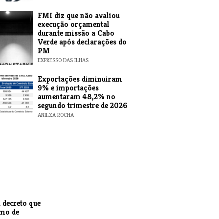
FMI diz que não avaliou
execução orçamental
durante missão a Cabo
Verde após declarações do
PM
EXPRESSO DAS ILHAS
Exportações diminuiram
9% e importações
aumentaram 48,2% no
segundo trimestre de 2026
ANILZA ROCHA
 decreto que
smo de