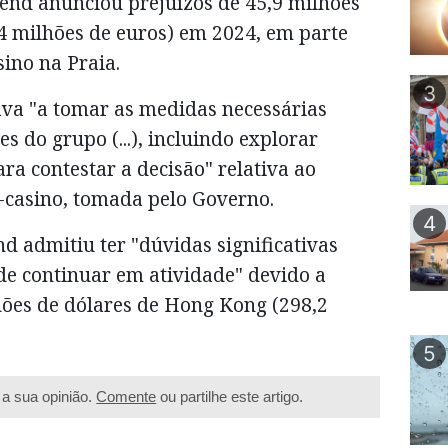
nd anunciou prejuízos de 45,9 milhões
4 milhões de euros) em 2024, em parte
sino na Praia.
3
ava "a tomar as medidas necessárias
s do grupo (...), incluindo explorar
ra contestar a decisão" relativa ao
l-casino, tomada pelo Governo.
4
d admitiu ter "dúvidas significativas
de continuar em atividade" devido a
lhões de dólares de Hong Kong (298,2
5
a sua opinião.
Comente
ou partilhe este artigo.