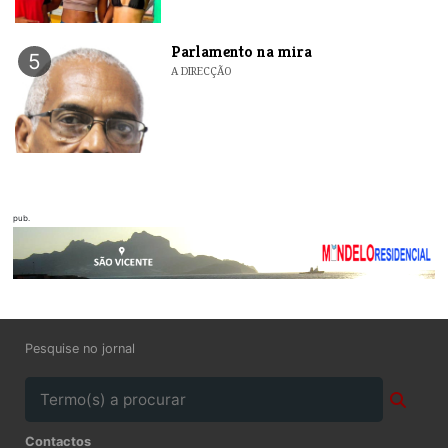
Parlamento na mira
5
A DIRECÇÃO
pub.
Pesquise no jornal
Contactos