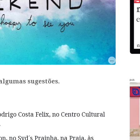
algumas sugestões.
pub.
drigo Costa Felix, no Centro Cultural
.
on, no Syd´s Prainha, na Praia, às