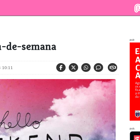
pub
im-de-semana
 10:11
pub.