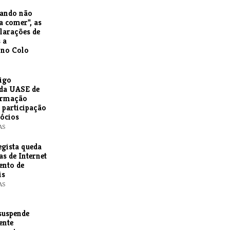
uando não
a comer", as
larações de
 a
 no Colo
igo
da UASE de
ormação
e participação
gócios
AS
egista queda
as de Internet
ento de
is
AS
suspende
ente