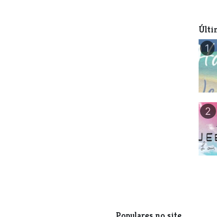
Últi
1
2
Populares no site