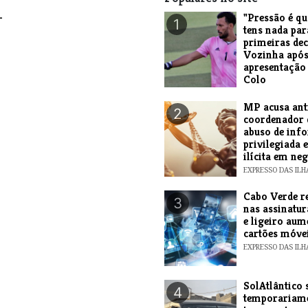
-
"Pressão é q
1
tens nada par
primeiras dec
Vozinha após
apresentação
Colo
ANDRE AMARAL
MP acusa ant
2
coordenador 
abuso de inf
privilegiada 
ilícita em ne
EXPRESSO DAS ILH
Cabo Verde r
3
nas assinatur
e ligeiro aum
cartões móve
EXPRESSO DAS ILH
SolAtlântico 
4
temporariam