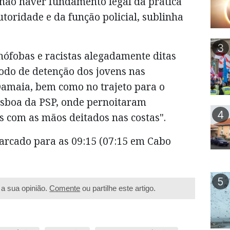
 não haver fundamento legal da prática
toridade e da função policial, sublinha
3
enófobas e racistas alegadamente ditas
íodo de detenção dos jovens nas
Damaia, bem como no trajeto para o
sboa da PSP, onde pernoitaram
4
s com as mãos deitados nas costas".
marcado para as 09:15 (07:15 em Cabo
5
a sua opinião.
Comente
ou partilhe este artigo.