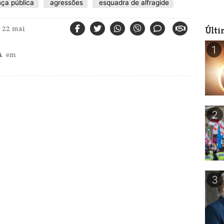
nça pública
agressões
esquadra de alfragide
22 mai
Últi
1
A
em
2
3