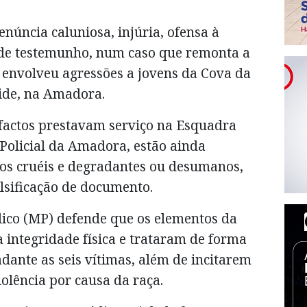
úncia caluniosa, injúria, ofensa à
e de testemunho, num caso que remonta a
 envolveu agressões a jovens da Cova da
ide, na Amadora.
s factos prestavam serviço na Esquadra
 Policial da Amadora, estão ainda
os cruéis e degradantes ou desumanos,
lsificação de documento.
lico (MP) defende que os elementos da
integridade física e trataram de forma
dante as seis vítimas, além de incitarem
iolência por causa da raça.