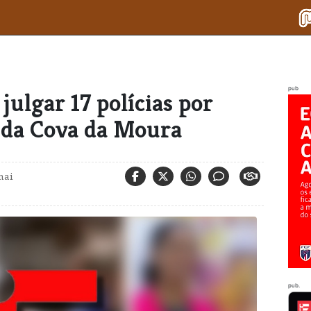
pub
julgar 17 polícias por
s da Cova da Moura
mai
pub.