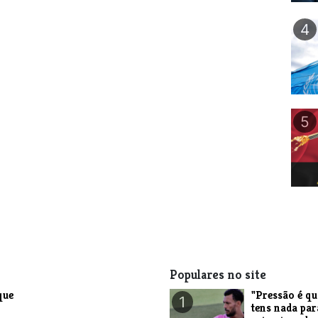
4
5
Populares no site
que
"Pressão é q
1
tens nada par