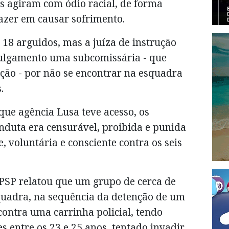
s agiram com ódio racial, de forma
azer em causar sofrimento.
 18 arguidos, mas a juíza de instrução
 julgamento uma subcomissária - que
ção - por não se encontrar na esquadra
.
que agência Lusa teve acesso, os
nduta era censurável, proibida e punida
e, voluntária e consciente contra os seis
 PSP relatou que um grupo de cerca de
squadra, na sequência da detenção de um
ontra uma carrinha policial, tendo
s entre os 23 e 25 anos, tentado invadir