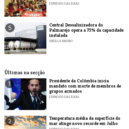
EXPRESSO DAS ILHAS
Central Dessalinizadora do
5
Palmarejo opera a 75% da capacidade
instalada
SHEILLA RIBEIRO
Últimas na secção
Presidente da Colômbia inicia
1
mandato com morte de membros de
grupos armados
EXPRESSO DAS ILHAS
Temperatura média da superfície do
2
mar atinge novo recorde em Julho
EXPRESSO DAS ILHAS