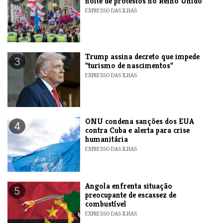
noite de protestos no Reino Unido
EXPRESSO DAS ILHAS
Trump assina decreto que impede
3
"turismo de nascimentos"
EXPRESSO DAS ILHAS
ONU condena sanções dos EUA
4
contra Cuba e alerta para crise
humanitária
EXPRESSO DAS ILHAS
Angola enfrenta situação
5
preocupante de escassez de
combustível
EXPRESSO DAS ILHAS