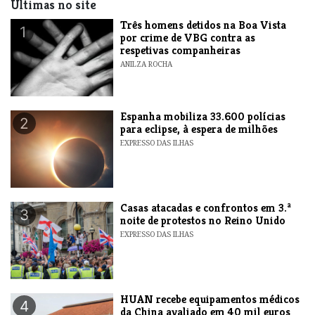
Últimas no site
Três homens detidos na Boa Vista
1
por crime de VBG contra as
respetivas companheiras
ANILZA ROCHA
Espanha mobiliza 33.600 polícias
2
para eclipse, à espera de milhões
EXPRESSO DAS ILHAS
Casas atacadas e confrontos em 3.ª
3
noite de protestos no Reino Unido
EXPRESSO DAS ILHAS
HUAN recebe equipamentos médicos
4
da China avaliado em 40 mil euros