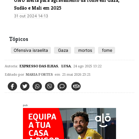
ONU alerta para agravamento da fome em Gaza,
Sudão e Mali em 2025
31 out 2024 14:13
Tópicos
Ofensiva israelita
Gaza
mortos
fome
Autoria:
EXPRESSO DAS ILHAS
,
LUSA
,
24 ago 2025 13:22
Editado por
MARIA FORTES
em 21 mai 2026 23:21
pub