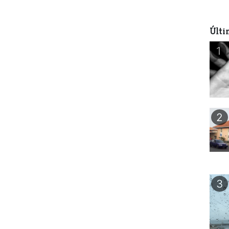
Últi
1
2
3