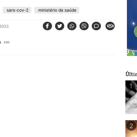
sars-cov-2
ministério da saúde
2022
A
em
Últi
1
2