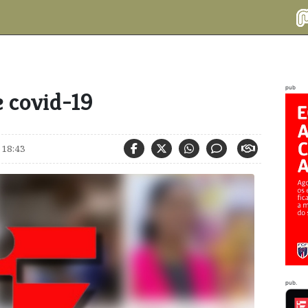
pub
e covid-19
 18:43
pub.