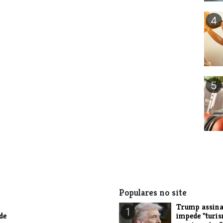
4
5
Populares no site
Trump assina
1
de
impede "turi