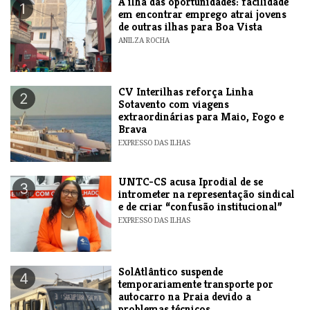
A ilha das oportunidades: facilidade
1
em encontrar emprego atrai jovens
de outras ilhas para Boa Vista
ANILZA ROCHA
​CV Interilhas reforça Linha
2
Sotavento com viagens
extraordinárias para Maio, Fogo e
Brava
EXPRESSO DAS ILHAS
UNTC-CS acusa Iprodial de se
3
intrometer na representação sindical
e de criar “confusão institucional”
EXPRESSO DAS ILHAS
SolAtlântico suspende
4
temporariamente transporte por
autocarro na Praia devido a
problemas técnicos