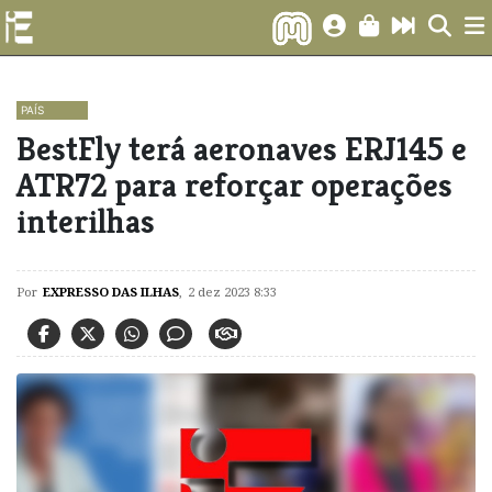
PAÍS
​BestFly terá aeronaves ERJ145 e
ATR72 para reforçar operações
interilhas
Por
EXPRESSO DAS ILHAS
,
2 dez 2023 8:33