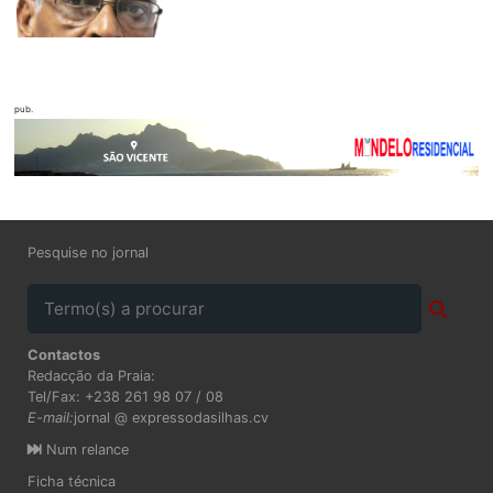
pub.
Pesquise no jornal
Contactos
Redacção da Praia:
Tel/Fax: +238 261 98 07 / 08
E-mail:
jornal @ expressodasilhas.cv
Num relance
Ficha técnica