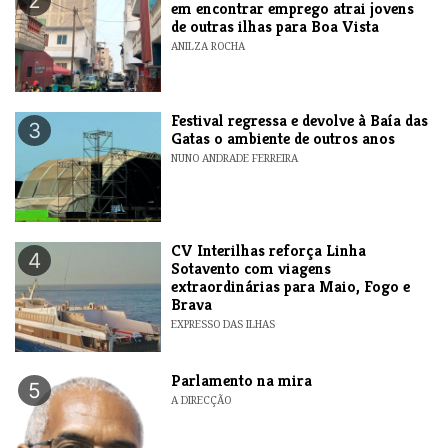
2
em encontrar emprego atrai jovens
de outras ilhas para Boa Vista
ANILZA ROCHA
Festival regressa e devolve à Baía das
3
Gatas o ambiente de outros anos
NUNO ANDRADE FERREIRA
​CV Interilhas reforça Linha
4
Sotavento com viagens
extraordinárias para Maio, Fogo e
Brava
EXPRESSO DAS ILHAS
Parlamento na mira
5
A DIRECÇÃO