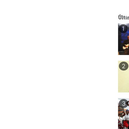
Últi
1
2
3