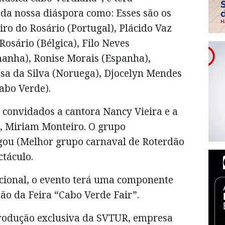
 da nossa diáspora como: Esses são os
iro do Rosário (Portugal), Plácido Vaz
osário (Bélgica), Filo Neves
manha), Ronise Morais (Espanha),
ensa da Silva (Noruega), Djocelyn Mendes
Cabo Verde).
s convidados a cantora Nancy Vieira e a
, Miriam Monteiro. O grupo
gou (Melhor grupo carnaval de Roterdão
ctáculo.
cional, o evento terá uma componente
ão da Feira “Cabo Verde Fair”.
rodução exclusiva da SVTUR, empresa