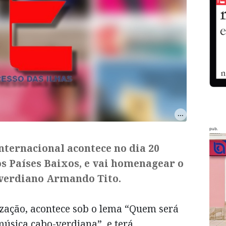
pub.
nternacional acontece no dia 20
s Países Baixos, e vai homenagear o
-verdiano Armando Tito.
ização, acontece sob o lema “Quem será
música cabo-verdiana”, e terá