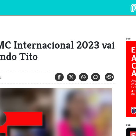
pub
MC Internacional 2023 vai
ndo Tito
9
pub.