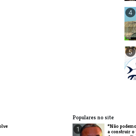
4
5
Populares no site
olve
“Não podemo
1
a construir o