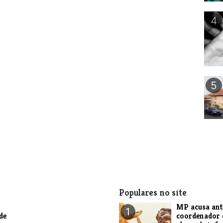
4
5
Populares no site
MP acusa ant
1
de
coordenador 