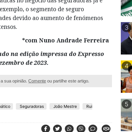
áticas no negócio das seguradoras já é
r exemplo, o segmento de seguro
ldades devido ao aumento de fenómenos
tensos.
3
*com Nuno Andrade Ferreira
ado na edição impressa do Expresso
Dezembro de 2023.
4
a sua opinião.
Comente
ou partilhe este artigo.
5
ático
Seguradoras
João Mestre
Rui