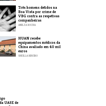
Três homens detidos na
Boa Vista por crime de
VBG contra as respetivas
companheiras
ANILZA ROCHA
HUAN recebe
equipamentos médicos da
China avaliado em 40 mil
euros
SHEILLA RIBEIRO
igo
da UASE de