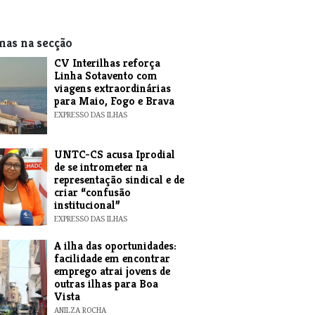
mas na secção
​CV Interilhas reforça
Linha Sotavento com
viagens extraordinárias
para Maio, Fogo e Brava
EXPRESSO DAS ILHAS
UNTC-CS acusa Iprodial
de se intrometer na
representação sindical e de
criar “confusão
institucional”
EXPRESSO DAS ILHAS
A ilha das oportunidades:
facilidade em encontrar
emprego atrai jovens de
outras ilhas para Boa
Vista
ANILZA ROCHA