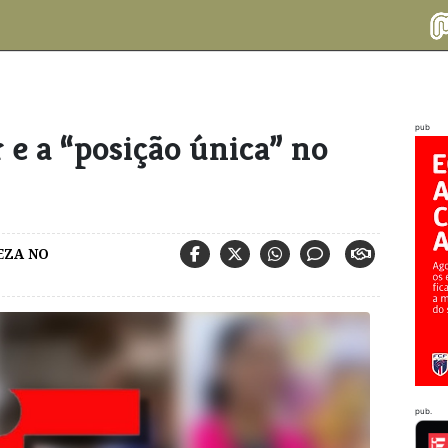
pub
 e a “posição única” no
EZA NO
pub.