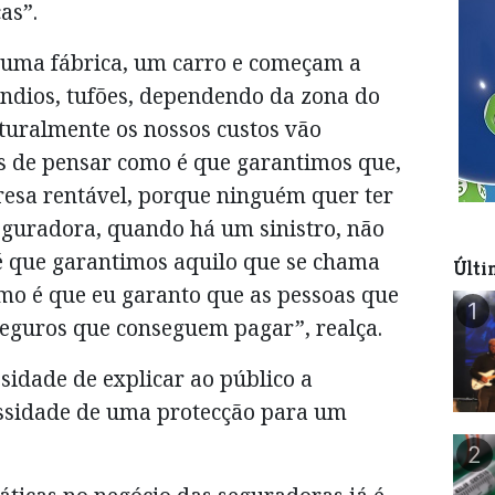
as”.
 uma fábrica, um carro e começam a
êndios, tufões, dependendo da zona do
uralmente os nossos custos vão
s de pensar como é que garantimos que,
esa rentável, porque ninguém quer ter
guradora, quando há um sinistro, não
 é que garantimos aquilo que se chama
Últi
como é que eu garanto que as pessoas que
1
seguros que conseguem pagar”, realça.
ssidade de explicar ao público a
essidade de uma protecção para um
2