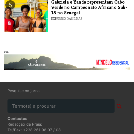
Gabriela e Yanda representam Cabo
5
Verde no Campeonato Africano Sub-
18 no Senegal
EXPRESSO DAS ILHAS
pub.
Pesquise no jornal
Contactos
Redacção da Praia:
Tel/Fax: +238 261 98 07 / 08