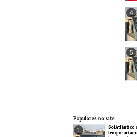
4
5
Populares no site
SolAtlântico 
1
temporariam