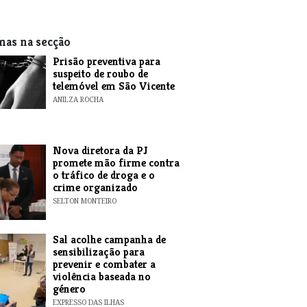
mas na secção
Prisão preventiva para
suspeito de roubo de
telemóvel em São Vicente
ANILZA ROCHA
Nova diretora da PJ
promete mão firme contra
o tráfico de droga e o
crime organizado
SELTON MONTEIRO
Sal acolhe campanha de
sensibilização para
prevenir e combater a
violência baseada no
género
EXPRESSO DAS ILHAS