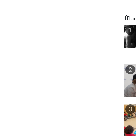
Últi
1
2
3