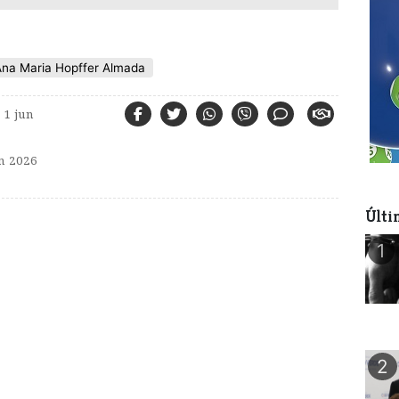
na Maria Hopffer Almada
1 jun
n 2026
Últi
1
2