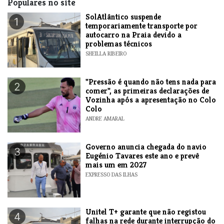
Populares no site
SolAtlântico suspende
1
temporariamente transporte por
autocarro na Praia devido a
problemas técnicos
SHEILLA RIBEIRO
"Pressão é quando não tens nada para
2
comer", as primeiras declarações de
Vozinha após a apresentação no Colo
Colo
ANDRE AMARAL
Governo anuncia chegada do navio
3
Eugénio Tavares este ano e prevê
mais um em 2027
EXPRESSO DAS ILHAS
Unitel T+ garante que não registou
4
falhas na rede durante interrupção do