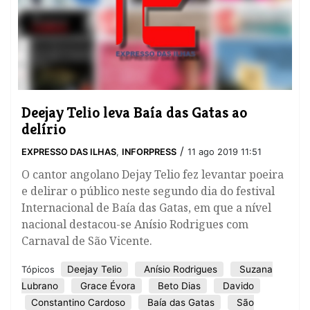
​Deejay Telio leva Baía das Gatas ao
delírio
/
EXPRESSO DAS ILHAS
,
INFORPRESS
11 ago 2019 11:51
O cantor angolano Dejay Telio fez levantar poeira
e delirar o público neste segundo dia do festival
Internacional de Baía das Gatas, em que a nível
nacional destacou-se Anísio Rodrigues com
Carnaval de São Vicente.
Deejay Telio
Anísio Rodrigues
Suzana
Tópicos
Lubrano
Grace Évora
Beto Dias
Davido
Constantino Cardoso
Baía das Gatas
São