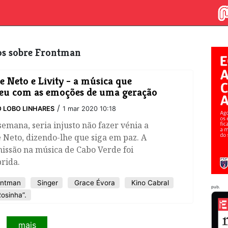
gos sobre Frontman
e Neto e Livity - a música que
u com as emoções de uma geração
/
 LOBO LINHARES
1 mar 2020 10:18
semana, seria injusto não fazer vénia a
 Neto, dizendo-lhe que siga em paz. A
issão na música de Cabo Verde foi
rida.
ntman
Singer
Grace Évora
Kino Cabral
pub.
osinha”.
mais