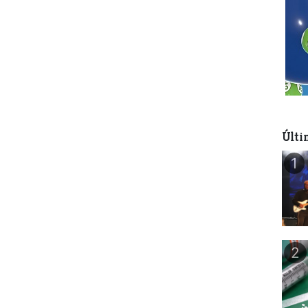
Últi
1
2