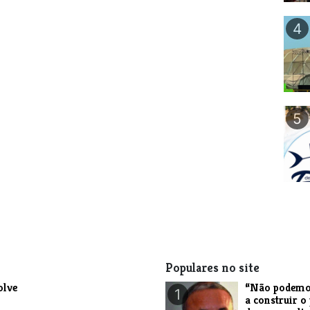
4
5
Populares no site
olve
“Não podemo
1
a construir o