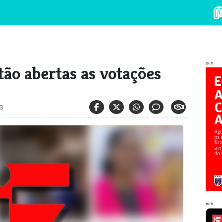
pub
ão abertas as votações
3
pub.