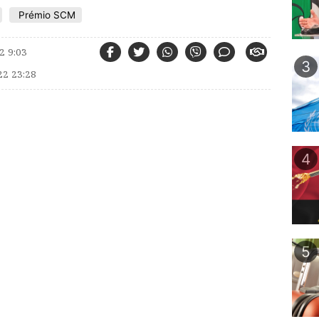
Prémio SCM
2 9:03
3
2 23:28
4
5