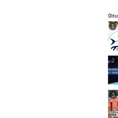
Últi
1
2
3