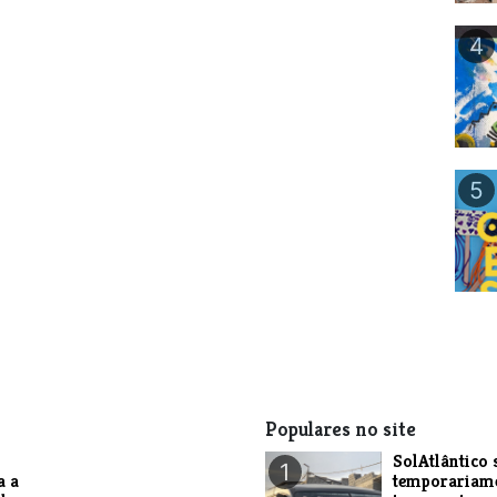
4
5
Populares no site
SolAtlântico 
1
a a
temporariam