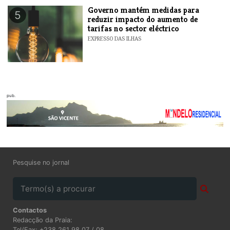
Governo mantém medidas para
5
reduzir impacto do aumento de
tarifas no sector eléctrico
EXPRESSO DAS ILHAS
pub.
Pesquise no jornal
Contactos
Redacção da Praia:
Tel/Fax: +238 261 98 07 / 08