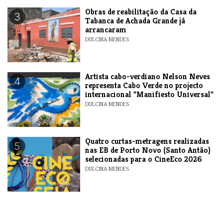
​Obras de reabilitação da Casa da
3
Tabanca de Achada Grande já
arrancaram
DULCINA MENDES
​Artista cabo-verdiano Nelson Neves
4
representa Cabo Verde no projecto
internacional "Manifiesto Universal"
DULCINA MENDES
​Quatro curtas-metragens realizadas
5
nas EB de Porto Novo (Santo Antão)
selecionadas para o CineEco 2026
DULCINA MENDES