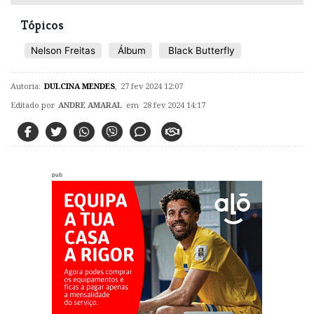
Tópicos
​Nelson Freitas
Álbum
Black Butterfly
Autoria:
DULCINA MENDES
,
27 fev 2024 12:07
Editado por
ANDRE AMARAL
em 28 fev 2024 14:17
pub