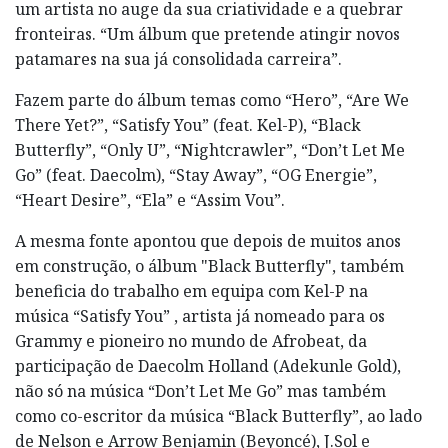
um artista no auge da sua criatividade e a quebrar
fronteiras. “Um álbum que pretende atingir novos
patamares na sua já consolidada carreira”.
Fazem parte do álbum temas como “Hero”, “Are We
There Yet?”, “Satisfy You” (feat. Kel-P), “Black
Butterfly”, “Only U”, “Nightcrawler”, “Don’t Let Me
Go” (feat. Daecolm), “Stay Away”, “OG Energie”,
“Heart Desire”, “Ela” e “Assim Vou”.
A mesma fonte apontou que depois de muitos anos
em construção, o álbum "Black Butterfly", também
beneficia do trabalho em equipa com Kel-P na
música “Satisfy You” , artista já nomeado para os
Grammy e pioneiro no mundo de Afrobeat, da
participação de Daecolm Holland (Adekunle Gold),
não só na música “Don’t Let Me Go” mas também
como co-escritor da música “Black Butterfly”, ao lado
de Nelson e Arrow Benjamin (Beyoncé), J.Sol e