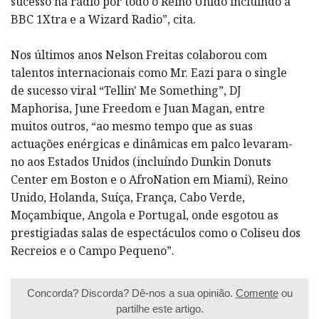
sucesso na rádio por todo o Reino Unido incluindo a
BBC 1Xtra e a Wizard Radio”, cita.
Nos últimos anos Nelson Freitas colaborou com
talentos internacionais como Mr. Eazi para o single
de sucesso viral “Tellin' Me Something”, DJ
Maphorisa, June Freedom e Juan Magan, entre
muitos outros, “ao mesmo tempo que as suas
actuações enérgicas e dinâmicas em palco levaram-
no aos Estados Unidos (incluíndo Dunkin Donuts
Center em Boston e o AfroNation em Miami), Reino
Unido, Holanda, Suíça, França, Cabo Verde,
Moçambique, Angola e Portugal, onde esgotou as
prestigiadas salas de espectáculos como o Coliseu dos
Recreios e o Campo Pequeno”.
Concorda? Discorda? Dê-nos a sua opinião.
Comente
ou
partilhe este artigo.