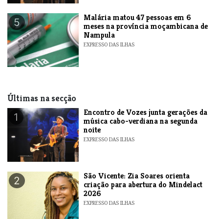
​Malária matou 47 pessoas em 6
5
meses na província moçambicana de
Nampula
EXPRESSO DAS ILHAS
Últimas na secção
Encontro de Vozes junta gerações da
1
música cabo-verdiana na segunda
noite
EXPRESSO DAS ILHAS
São Vicente: Zia Soares orienta
2
criação para abertura do Mindelact
2026
EXPRESSO DAS ILHAS