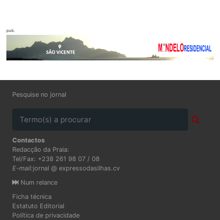
pub.
Pesquise no jornal
Contactos
Redacção da Praia:
Tel/Fax: +238 261 98 07 / 08
E-mail:
jornal @ expressodasilhas.cv
Num relance
Ficha técnica
Estatuto Editorial
Política de privacidade