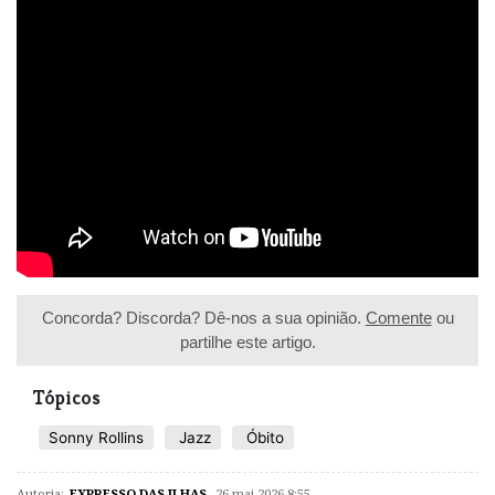
Concorda? Discorda? Dê-nos a sua opinião.
Comente
ou
partilhe este artigo.
Tópicos
Sonny Rollins
Jazz
Óbito
Autoria:
EXPRESSO DAS ILHAS
,
26 mai 2026 8:55