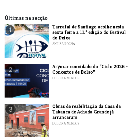
Últimas na secção
Tarrafal de Santiago acolhe nesta
1
sexta feira a 11.ª edição do Festival
do Peixe
ANILZA ROCHA
​Arymar convidado do “Ciclo 2026 -
2
Concertos de Bolso”
DULCINA MENDES
​Obras de reabilitação da Casa da
3
Tabanca de Achada Grande já
arrancaram
DULCINA MENDES