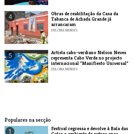
​Obras de reabilitação da Casa da
4
Tabanca de Achada Grande já
arrancaram
DULCINA MENDES
​Artista cabo-verdiano Nelson Neves
5
representa Cabo Verde no projecto
internacional "Manifiesto Universal"
DULCINA MENDES
Populares na secção
Festival regressa e devolve à Baía das
1
Gatas o ambiente de outros anos