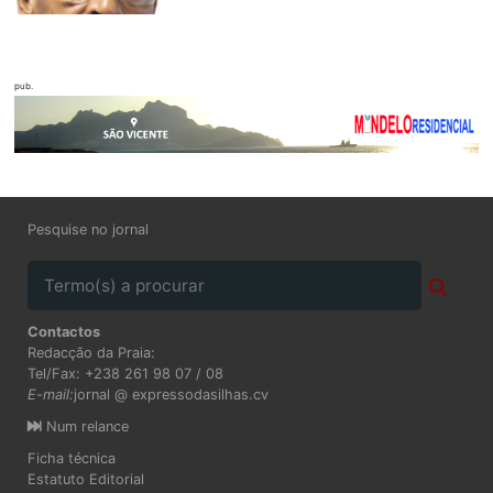
pub.
Pesquise no jornal
Contactos
Redacção da Praia:
Tel/Fax: +238 261 98 07 / 08
E-mail:
jornal @ expressodasilhas.cv
Num relance
Ficha técnica
Estatuto Editorial