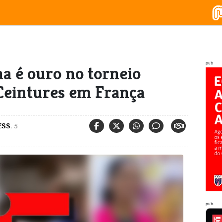
pub
na é ouro no torneio
 Ceintures em França
ESS
,
5
pub.