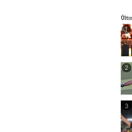
Últi
1
2
3