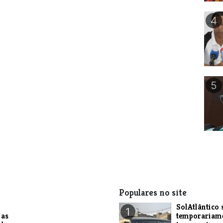
4
5
Populares no site
SolAtlântico 
1
 as
temporariam