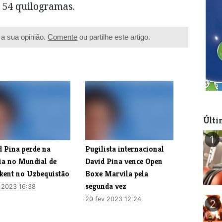
s 54 quilogramas.
a sua opinião.
Comente
ou partilhe este artigo.
Últi
1
d Pina perde na
Pugilista internacional
eia no Mundial de
David Pina vence Open
kent no Uzbequistão
Boxe Marvila pela
segunda vez
 2023 16:38
20 fev 2023 12:24
2