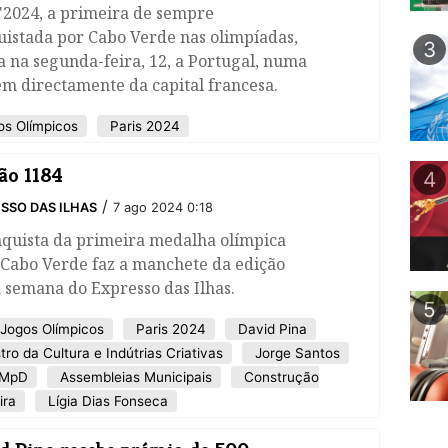
'2024, a primeira de sempre
uistada por Cabo Verde nas olimpíadas,
3
 na segunda-feira, 12, a Portugal, numa
m directamente da capital francesa.
s Olímpicos
Paris 2024
ão 1184
4
/
SSO DAS ILHAS
7 ago 2024 0:18
nquista da primeira medalha olímpica
 Cabo Verde faz a manchete da edição
 semana do Expresso das Ilhas.
5
Jogos Olímpicos
Paris 2024
David Pina
tro da Cultura e Indútrias Criativas
Jorge Santos
MpD
Assembleias Municipais
Construção
ira
Lígia Dias Fonseca