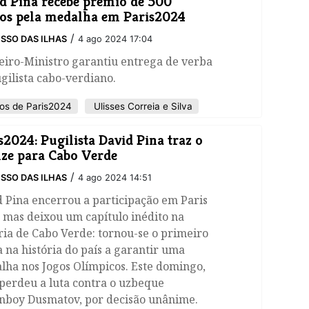
d Pina recebe prémio de 500
os pela medalha em Paris2024
/
SSO DAS ILHAS
4 ago 2024 17:04
eiro-Ministro garantiu entrega de verba
gilista cabo-verdiano.
os de Paris2024
Ulisses Correia e Silva
s2024: Pugilista David Pina traz o
ze para Cabo Verde
/
SSO DAS ILHAS
4 ago 2024 14:51
 Pina encerrou a participação em Paris
 mas deixou um capítulo inédito na
ria de Cabo Verde: tornou-se o primeiro
a na história do país a garantir uma
lha nos Jogos Olímpicos. Este domingo,
perdeu a luta contra o uzbeque
nboy Dusmatov, por decisão unânime.