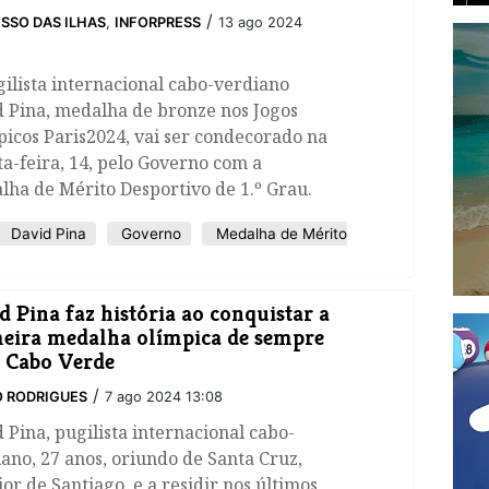
/
SSO DAS ILHAS
,
INFORPRESS
13 ago 2024
ilista internacional cabo-verdiano
d Pina, medalha de bronze nos Jogos
icos Paris2024, vai ser condecorado na
a-feira, 14, pelo Governo com a
ha de Mérito Desportivo de 1.º Grau.
David Pina
Governo
Medalha de Mérito
d Pina faz história ao conquistar a
eira medalha olímpica de sempre
 Cabo Verde
/
 RODRIGUES
7 ago 2024 13:08
 Pina, pugilista internacional cabo-
ano, 27 anos, oriundo de Santa Cruz,
ior de Santiago, e a residir nos últimos