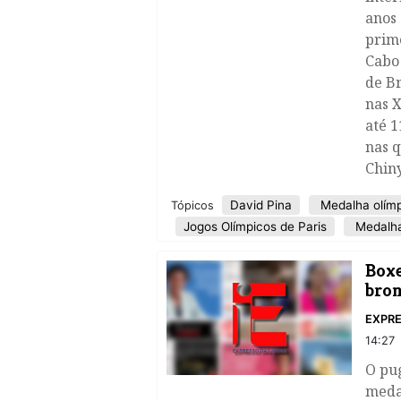
anos 
prim
Cabo 
de Br
nas X
até 1
nas q
Chin
David Pina
Medalha olím
Tópicos
Jogos Olímpicos de Paris
Medalha
Boxe
bron
EXPRE
14:27
O pug
meda