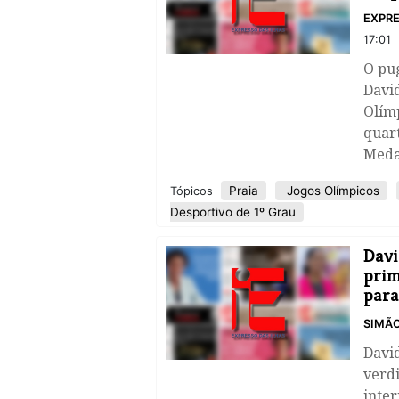
EXPRE
17:01
O pug
Davi
Olímp
quart
Medal
Praia
Jogos Olímpicos
Tópicos
Desportivo de 1º Grau
Davi
prim
para
SIMÃO
David
verdi
inter