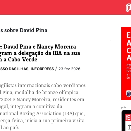
gos sobre David Pina
: David Pina e Nancy Moreira
gram a delegação da IBA na sua
ta a Cabo Verde
/
SSO DAS ILHAS
,
INFORPRESS
23 fev 2026
gilistas internacionais cabo-verdianos
d Pina, medalha de bronze olímpica
’2024 e Nancy Moreira, residentes em
gal, integram a comitiva da
pub.
national Boxing Association (IBA) que,
terça-feira, inicia a sua primeira visita
al ao país.