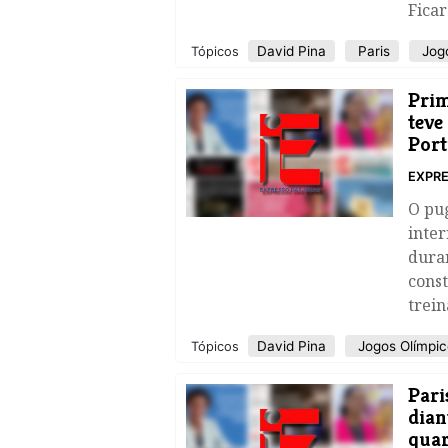
Fica
David Pina
Paris
Jogo
Tópicos
Prim
teve
Port
EXPRE
O pug
inte
dura
const
trein
David Pina
Jogos Olímpic
Tópicos
Pari
dian
quar