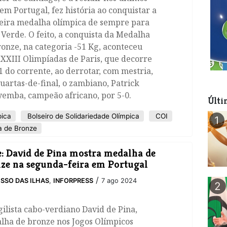
em Portugal, fez história ao conquistar a
eira medalha olímpica de sempre para
Verde. O feito, a conquista da Medalha
onze, na categoria -51 Kg, aconteceu
XXIII Olimpíadas de Paris, que decorre
1 do corrente, ao derrotar, com mestria,
uartas-de-final, o zambiano, Patrick
yemba, campeão africano, por 5-0.
Últi
pica
Bolseiro de Solidariedade Olímpica
COI
1
 de Bronze
: David de Pina mostra medalha de
ze na segunda-feira em Portugal
/
SSO DAS ILHAS
,
INFORPRESS
7 ago 2024
2
ilista cabo-verdiano David de Pina,
lha de bronze nos Jogos Olímpicos