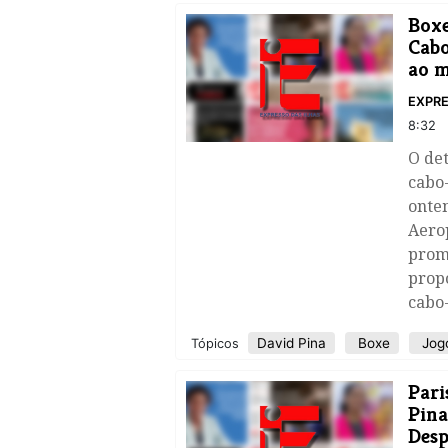
Boxe
Cabo
ao m
EXPRE
8:32
O de
cabo-
onte
Aerop
prom
propo
cabo
David Pina
Boxe
Jogo
Tópicos
Pari
Pina
Desp