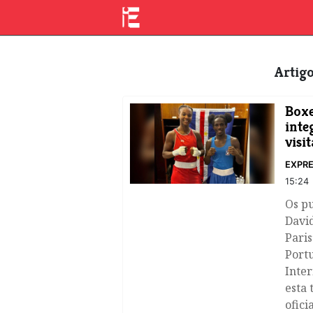
Arti
Boxe
inte
visi
EXPRE
15:24
Os pu
Davi
Paris
Portu
Inter
esta 
ofici