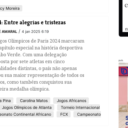
cy Moreira
: Entre alegrias e tristezas
/
É AMARAL
4 jan 2025 6:19
ogos Olímpicos de Paris 2024 marcaram
pítulo especial na história desportiva
abo Verde. Com uma delegação
sta por sete atletas em cinco
pub.
idades distintas, o país não apenas
u sua maior representação de todos os
os, como também conquistou sua
eira medalha olímpica.
a Pina
Carolina Matos
Jogos Africanos
Jogos Olímpicos de Atlanta
Torneio Internacional
nato Continental Africano
FCX
Campeonato