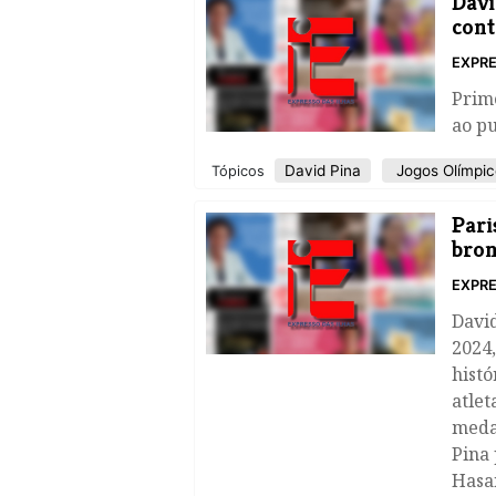
Davi
cont
EXPRE
Prim
ao pu
David Pina
Jogos Olímpic
Tópicos
Pari
bron
EXPRE
David
2024,
histó
atlet
meda
Pina 
Hasa