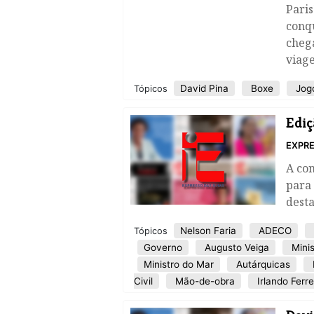
Paris
conq
chega
viage
David Pina
Boxe
Jogo
Tópicos
Ediç
EXPRE
A co
para
desta
Nelson Faria
ADECO
Tópicos
Governo
Augusto Veiga
Minis
Ministro do Mar
Autárquicas
Civil
Mão-de-obra
Irlando Ferre