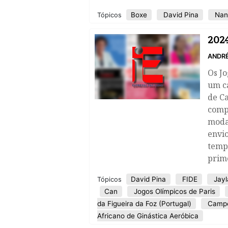
Boxe
David Pina
Nan
Tópicos
2024
ANDR
Os J
um ca
de C
compo
modal
envio
temp
prim
David Pina
FIDE
Jayl
Tópicos
Can
Jogos Olímpicos de Paris
da Figueira da Foz (Portugal)
Campeo
Africano de Ginástica Aeróbica