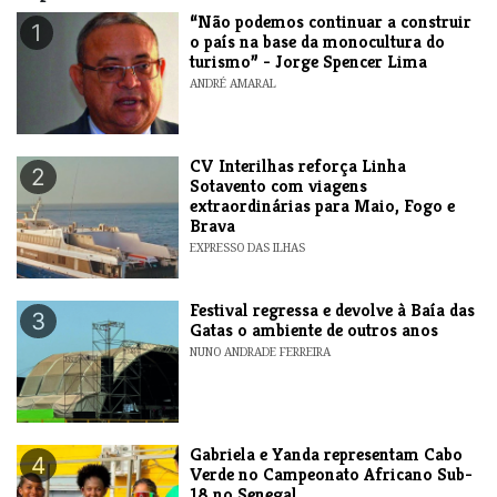
“Não podemos continuar a construir
1
o país na base da monocultura do
turismo” - Jorge Spencer Lima
ANDRÉ AMARAL
​CV Interilhas reforça Linha
2
Sotavento com viagens
extraordinárias para Maio, Fogo e
Brava
EXPRESSO DAS ILHAS
Festival regressa e devolve à Baía das
3
Gatas o ambiente de outros anos
NUNO ANDRADE FERREIRA
Gabriela e Yanda representam Cabo
4
Verde no Campeonato Africano Sub-
18 no Senegal