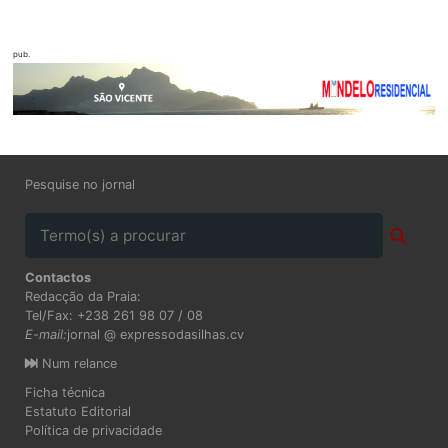
pub.
Pesquise no jornal
Contactos
Redacção da Praia:
Tel/Fax: +238 261 98 07 / 08
E-mail:
jornal @ expressodasilhas.cv
Num relance
Ficha técnica
Estatuto Editorial
Política de privacidade