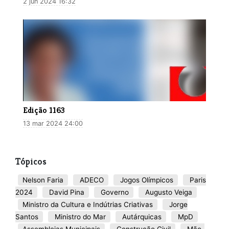
2 jun 2024 16:32
Edição 1163
13 mar 2024 24:00
Tópicos
Nelson Faria
ADECO
Jogos Olímpicos
Paris
2024
David Pina
Governo
Augusto Veiga
Ministro da Cultura e Indútrias Criativas
Jorge
Santos
Ministro do Mar
Autárquicas
MpD
Assembleias Municipais
Construção Civil
Mão-