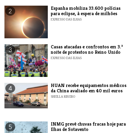
Espanha mobiliza 33.600 polícias
2
para eclipse, à espera de milhões
EXPRESSO DAS ILHAS
Casas atacadas e confrontos em 3.ª
3
noite de protestos no Reino Unido
EXPRESSO DAS ILHAS
HUAN recebe equipamentos médicos
4
da China avaliado em 40 mil euros
SHEILLA RIBEIRO
INMG prevê chuvas fracas hoje para
5
Ilhas de Sotavento