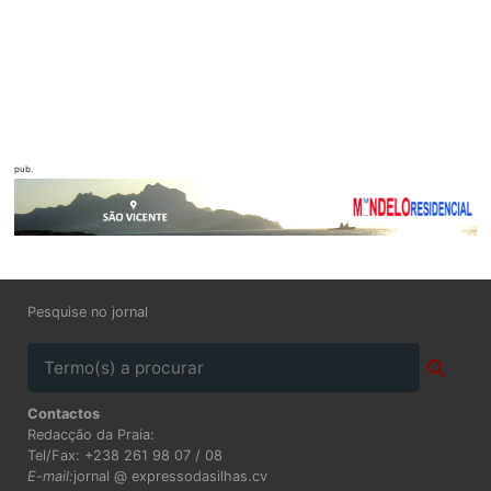
pub.
Pesquise no jornal
Contactos
Redacção da Praia:
Tel/Fax: +238 261 98 07 / 08
E-mail:
jornal @ expressodasilhas.cv