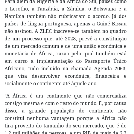
Para além da Nigéria e da África do Sul, países como
o Lesotho, a Tanzânia, a Zâmbia, o Botswana e a
Namíbia também não rubricaram o acordo. Já dos
países de língua portuguesa, apenas a Guiné-Bissau
não assinou. A ZLEC inscreve-se também no quadro
de um processo que, até 2028, prevê a constituição
de um mercado comum e de uma união económica e
monetária de África, razão pela qual também está
em curso a implementação do Passaporte Único
Africano, tudo incluído na chamada Agenda 2063,
que visa desenvolver económica, financeira e
socialmente o continente até àquele ano.
“A África é um continente que não comercializa
consigo mesma e com o resto do mundo. E, por causa
disso, a grande população do continente não
constitui nenhuma vantagem porque a África não
tira proveito do tamanho do seu mercado, que é de
1,2 mil milhões de pessoas, e um PIB de mais de 2,3