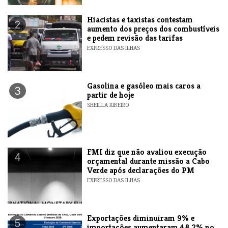
Hiacistas e taxistas contestam
2
aumento dos preços dos combustíveis
e pedem revisão das tarifas
EXPRESSO DAS ILHAS
Gasolina e gasóleo mais caros a
3
partir de hoje
SHEILLA RIBEIRO
FMI diz que não avaliou execução
4
orçamental durante missão a Cabo
Verde após declarações do PM
EXPRESSO DAS ILHAS
Exportações diminuiram 9% e
5
importações aumentaram 48,2% no