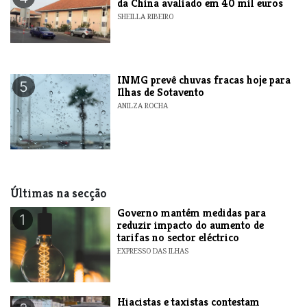
da China avaliado em 40 mil euros
SHEILLA RIBEIRO
INMG prevê chuvas fracas hoje para
5
Ilhas de Sotavento
ANILZA ROCHA
Últimas na secção
Governo mantém medidas para
1
reduzir impacto do aumento de
tarifas no sector eléctrico
EXPRESSO DAS ILHAS
Hiacistas e taxistas contestam