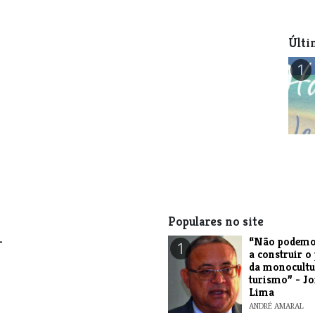
Últi
1
Populares no site
-
“Não podemo
1
a construir o
da monocultu
turismo” - J
Lima
ANDRÉ AMARAL