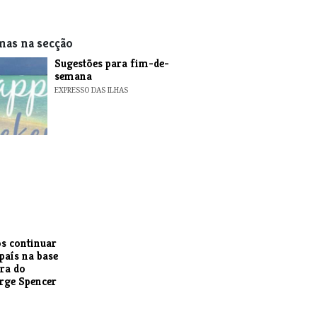
mas na secção
​Sugestões para fim-de-
semana
EXPRESSO DAS ILHAS
s continuar
 país na base
ra do
orge Spencer