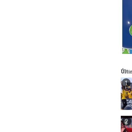
Últi
1
2