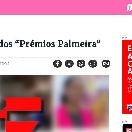
pub
dos “Prémios Palmeira”
10:32
pub.