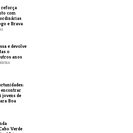
s reforça
nto com
ordinárias
ogo e Brava
AS
essa e devolve
tas o
outros anos
RREIRA
ortunidades:
 encontrar
 jovens de
para Boa
anda
Cabo Verde