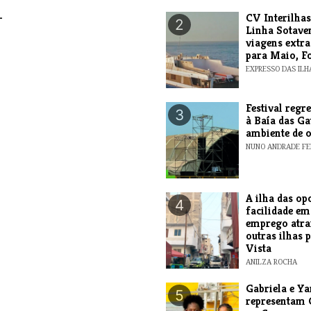
-
​CV Interilha
2
Linha Sotave
viagens extra
para Maio, F
EXPRESSO DAS ILH
Festival regr
3
à Baía das Ga
ambiente de 
NUNO ANDRADE FE
A ilha das op
4
facilidade em
emprego atrai
outras ilhas 
Vista
ANILZA ROCHA
Gabriela e Y
5
representam 