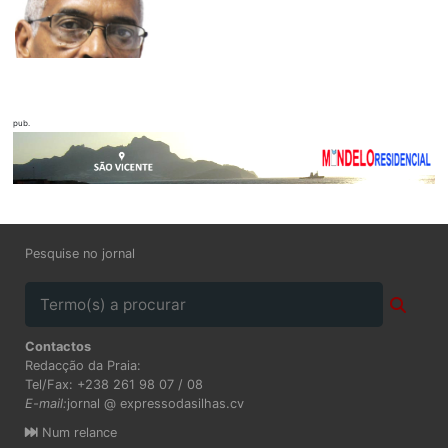
pub.
Pesquise no jornal
Contactos
Redacção da Praia:
Tel/Fax: +238 261 98 07 / 08
E-mail:
jornal @ expressodasilhas.cv
Num relance