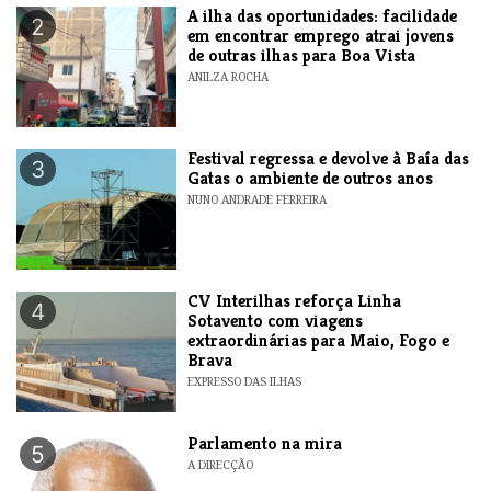
A ilha das oportunidades: facilidade
2
em encontrar emprego atrai jovens
de outras ilhas para Boa Vista
ANILZA ROCHA
Festival regressa e devolve à Baía das
3
Gatas o ambiente de outros anos
NUNO ANDRADE FERREIRA
​CV Interilhas reforça Linha
4
Sotavento com viagens
extraordinárias para Maio, Fogo e
Brava
EXPRESSO DAS ILHAS
Parlamento na mira
5
A DIRECÇÃO