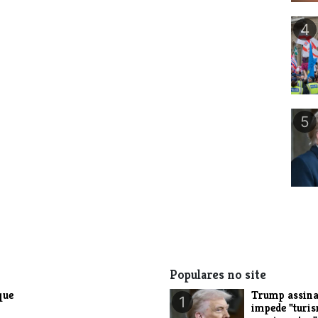
4
5
Populares no site
que
Trump assina
1
impede "turi