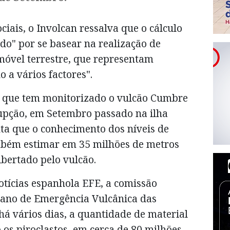
iais, o Involcan ressalva que o cálculo
do" por se basear na realização de
óvel terrestre, que representam
 a vários factores".
s que tem monitorizado o vulcão Cumbre
upção, em Setembro passado na ilha
ta que o conhecimento dos níveis de
mbém estimar em 35 milhões de metros
bertado pelo vulcão.
otícias espanhola EFE, a comissão
lano de Emergência Vulcânica das
 há vários dias, a quantidade de material
 os piroclastos, em cerca de 80 milhões