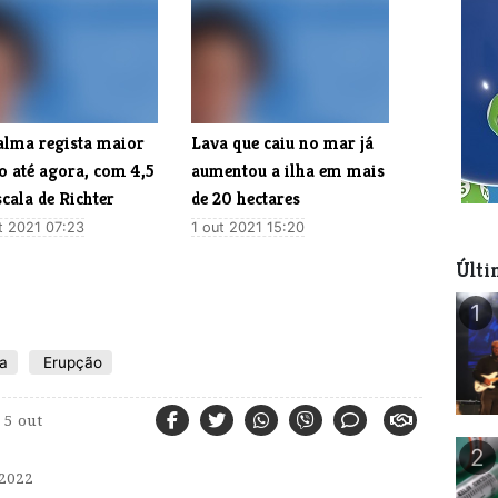
alma regista maior
Lava que caiu no mar já
o até agora, com 4,5
aumentou a ilha em mais
cala de Richter
de 20 hectares
t 2021 07:23
1 out 2021 15:20
Últi
1
a
Erupção
5 out
2
2022