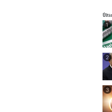
Últi
1
2
3