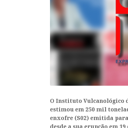
O Instituto Vulcanológico 
estimou em 250 mil tonela
enxofre (S02) emitida par
desde a sua erupção em 19