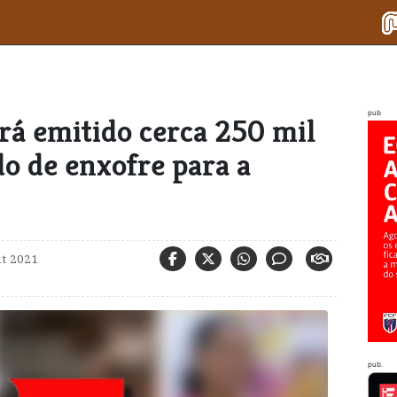
pub
rá emitido cerca 250 mil
do de enxofre para a
ut 2021
pub.