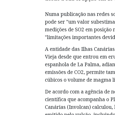
Numa publicação nas redes soc
pode ser "um valor subestima
medições de SO2 em posição m
"limitações importantes devido
A entidade das Ilhas Canária
Vieja desde que entrou em er
espanhola de La Palma, adian
emissões de CO2, permite ta
cúbicos o volume de magma li
De acordo com a agência de n
científica que acompanha o P
Canárias (Involcan) calculou,
emitido pelo vulcão, incluindo