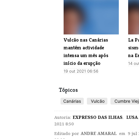
Vulcão nas Canárias
La P
mantém actividade
sism
intensa um mês após
na Es
início da erupção
14 ou
19 out 2021 06:56
Tópicos
Canárias
Vulcão
Cumbre Viej
Autoria:
EXPRESSO DAS ILHAS
,
LUSA
,
2021 8:50
Editado por
ANDRE AMARAL
em 9 jul 