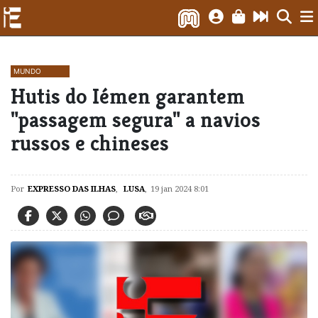
MUNDO
Hutis do Iémen garantem
"passagem segura" a navios
russos e chineses
Por
EXPRESSO DAS ILHAS
,
LUSA
,
19 jan 2024 8:01