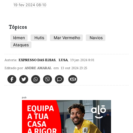
19 fev 2024 08:10
Tópicos
Iémen
Hutis
Mar Vermelho
Navios
Ataques
Autoria:
EXPRESSO DAS ILHAS
,
LUSA
,
19 jan 2024 8:01
Editado por
ANDRE AMARAL
em 13 out 2024 23:25
pub