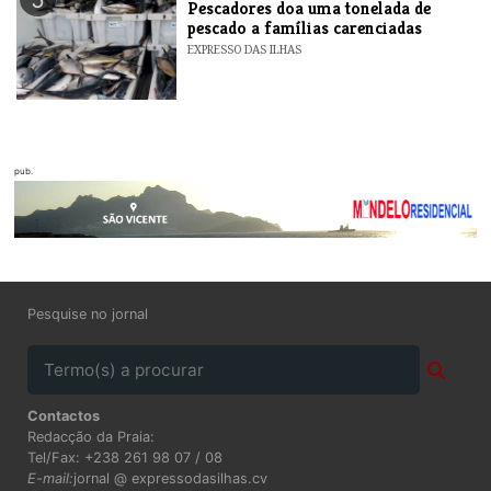
Pescadores doa uma tonelada de
pescado a famílias carenciadas
EXPRESSO DAS ILHAS
pub.
Pesquise no jornal
Contactos
Redacção da Praia:
Tel/Fax: +238 261 98 07 / 08
E-mail:
jornal @ expressodasilhas.cv