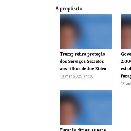
A propósito
Trump retira proteção
Gove
dos Serviços Secretos
2.00
aos filhos de Joe Biden
estad
fura
18 mar 2025 14:30
17 ou
Furacão dirige-se para