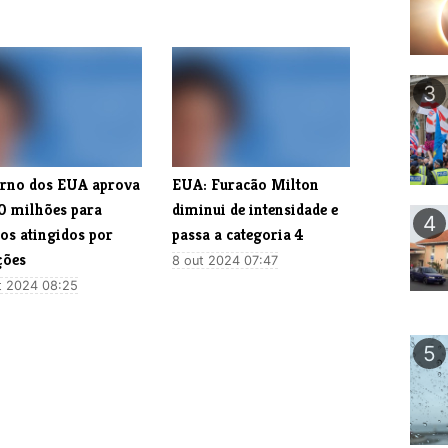
3
rno dos EUA aprova
EUA: Furacão Milton
0 milhões para
diminui de intensidade e
4
os atingidos por
passa a categoria 4
ções
8 out 2024 07:47
t 2024 08:25
5