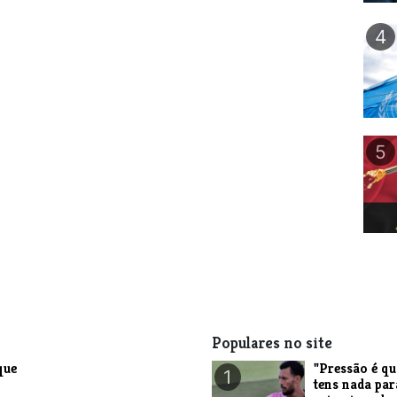
4
5
Populares no site
que
"Pressão é q
1
tens nada par