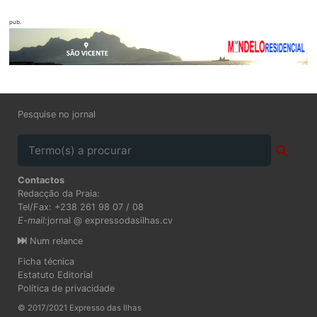
pub.
Pesquise no jornal
Contactos
Redacção da Praia:
Tel/Fax: +238 261 98 07 / 08
E-mail:
jornal @ expressodasilhas.cv
Num relance
Ficha técnica
Estatuto Editorial
Política de privacidade
© 2017/2021 Expresso das Ilhas