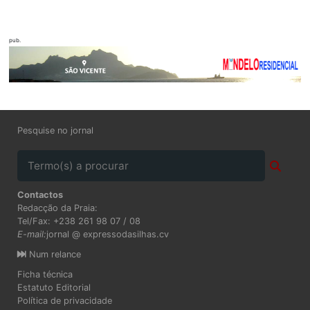
pub.
Pesquise no jornal
Contactos
Redacção da Praia:
Tel/Fax: +238 261 98 07 / 08
E-mail:
jornal @ expressodasilhas.cv
Num relance
Ficha técnica
Estatuto Editorial
Política de privacidade