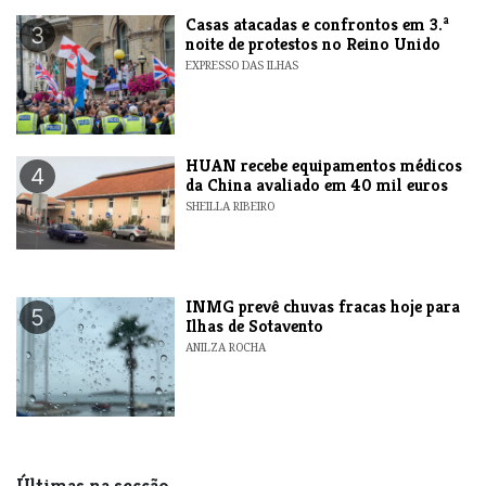
Casas atacadas e confrontos em 3.ª
3
noite de protestos no Reino Unido
EXPRESSO DAS ILHAS
HUAN recebe equipamentos médicos
4
da China avaliado em 40 mil euros
SHEILLA RIBEIRO
INMG prevê chuvas fracas hoje para
5
Ilhas de Sotavento
ANILZA ROCHA
Últimas na secção