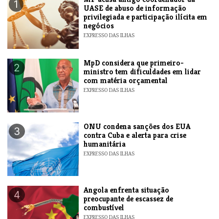
1
UASE de abuso de informação
privilegiada e participação ilícita em
negócios
EXPRESSO DAS ILHAS
MpD considera que primeiro-
2
ministro tem dificuldades em lidar
com matéria orçamental
EXPRESSO DAS ILHAS
ONU condena sanções dos EUA
3
contra Cuba e alerta para crise
humanitária
EXPRESSO DAS ILHAS
Angola enfrenta situação
4
preocupante de escassez de
combustível
EXPRESSO DAS ILHAS