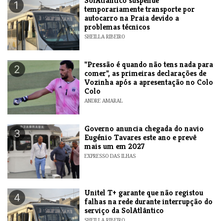
SolAtlântico suspende
1
temporariamente transporte por
autocarro na Praia devido a
problemas técnicos
SHEILLA RIBEIRO
"Pressão é quando não tens nada para
2
comer", as primeiras declarações de
Vozinha após a apresentação no Colo
Colo
ANDRE AMARAL
Governo anuncia chegada do navio
3
Eugénio Tavares este ano e prevê
mais um em 2027
EXPRESSO DAS ILHAS
Unitel T+ garante que não registou
4
falhas na rede durante interrupção do
serviço da SolAtlântico
SHEILLA RIBEIRO