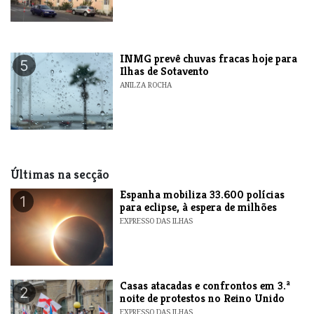
INMG prevê chuvas fracas hoje para
5
Ilhas de Sotavento
ANILZA ROCHA
Últimas na secção
Espanha mobiliza 33.600 polícias
1
para eclipse, à espera de milhões
EXPRESSO DAS ILHAS
Casas atacadas e confrontos em 3.ª
2
noite de protestos no Reino Unido
EXPRESSO DAS ILHAS