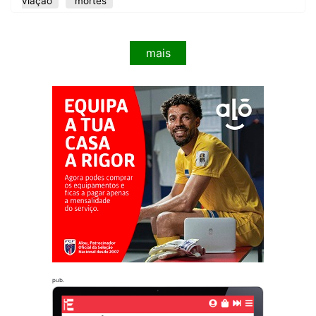
viação
mortes
mais
pub.