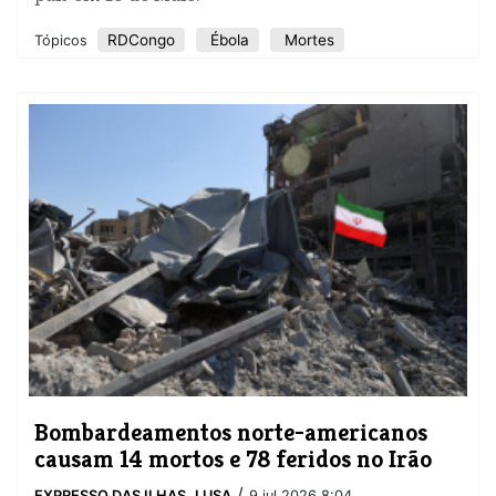
RDCongo
Ébola
Mortes
Tópicos
Bombardeamentos norte-americanos
causam 14 mortos e 78 feridos no Irão
/
EXPRESSO DAS ILHAS
,
LUSA
9 jul 2026 8:04