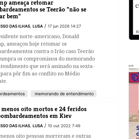
mp ameaça retomar
ardeamentos se Teerão "não se
ar bem"
/
SSO DAS ILHAS
,
LUSA
17 jun 2026 14:27
esidente norte-americano, Donald
p, ameaçou hoje retomar os
ardeamentos contra o Irão caso Teerão
cumpra os compromissos do memorando
tendimento que será assinado na sexta-
pub.
 para pôr fim ao conflito no Médio
te.
rdeamentos
memorando de entendimento
 menos oito mortos e 24 feridos
bombardeamentos em Kiev
/
SSO DAS ILHAS
,
LUSA
10 out 2022 7:49
 menos oito pessoas morreram e outras