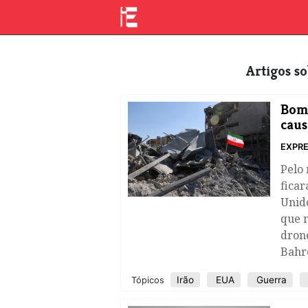
Artigos 
Bom
caus
EXPRE
Pelo
ficar
Unido
que 
drone
Bahr
Irão
EUA
Guerra
Tópicos