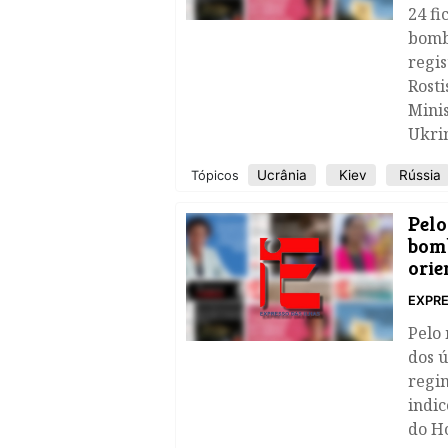
24 fi
bomb
regi
Rosti
Minis
Ukri
Ucrânia
Kiev
Rússia
Tópicos
Pelo
bom
orie
EXPRE
Pelo
dos ú
regi
indic
do H