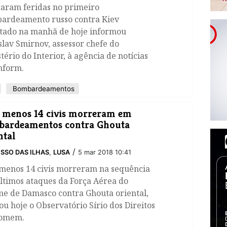
caram feridas no primeiro
ardeamento russo contra Kiev
stado na manhã de hoje informou
slav Smirnov, assessor chefe do
tério do Interior, à agência de notícias
nform.
Bombardeamentos
 menos 14 civis morreram em
bardeamentos contra Ghouta
ntal
/
SSO DAS ILHAS
,
LUSA
5 mar 2018 10:41
 menos 14 civis morreram na sequência
ltimos ataques da Força Aérea do
me de Damasco contra Ghouta oriental,
ou hoje o Observatório Sírio dos Direitos
omem.