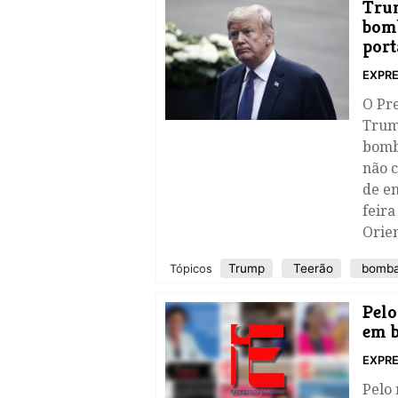
Tru
bomb
port
EXPRE
O Pr
Trum
bomb
não 
de en
feira
Orien
Trump
Teerão
bomba
Tópicos
Pelo
em 
EXPRE
Pelo