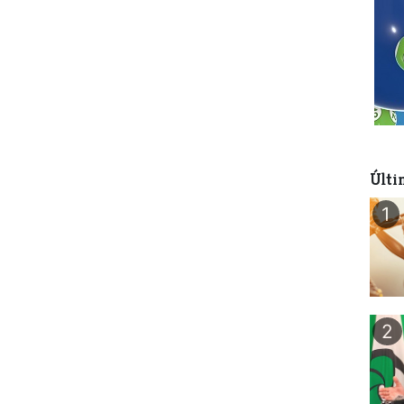
Últi
1
2