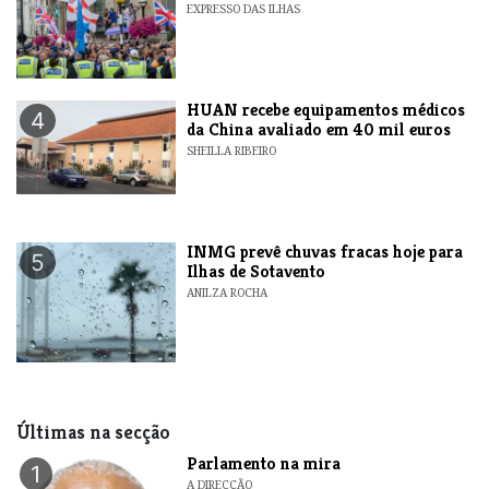
EXPRESSO DAS ILHAS
HUAN recebe equipamentos médicos
4
da China avaliado em 40 mil euros
SHEILLA RIBEIRO
INMG prevê chuvas fracas hoje para
5
Ilhas de Sotavento
ANILZA ROCHA
Últimas na secção
Parlamento na mira
1
A DIRECÇÃO