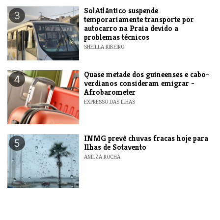
SolAtlântico suspende
3
temporariamente transporte por
autocarro na Praia devido a
problemas técnicos
SHEILLA RIBEIRO
Quase metade dos guineenses e cabo-
4
verdianos consideram emigrar -
Afrobarometer
EXPRESSO DAS ILHAS
INMG prevê chuvas fracas hoje para
5
Ilhas de Sotavento
ANILZA ROCHA