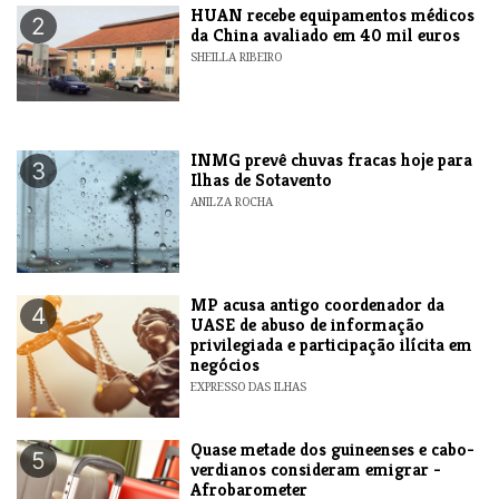
HUAN recebe equipamentos médicos
2
da China avaliado em 40 mil euros
SHEILLA RIBEIRO
INMG prevê chuvas fracas hoje para
3
Ilhas de Sotavento
ANILZA ROCHA
MP acusa antigo coordenador da
4
UASE de abuso de informação
privilegiada e participação ilícita em
negócios
EXPRESSO DAS ILHAS
Quase metade dos guineenses e cabo-
5
verdianos consideram emigrar -
Afrobarometer