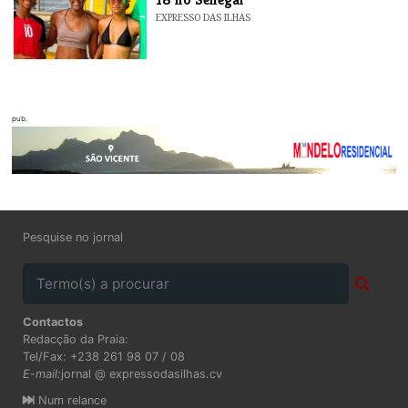
EXPRESSO DAS ILHAS
pub.
Pesquise no jornal
Contactos
Redacção da Praia:
Tel/Fax: +238 261 98 07 / 08
E-mail:
jornal @ expressodasilhas.cv
Num relance