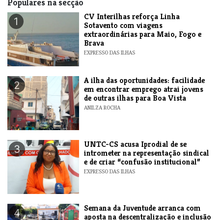
Populares na secção
​CV Interilhas reforça Linha
1
Sotavento com viagens
extraordinárias para Maio, Fogo e
Brava
EXPRESSO DAS ILHAS
A ilha das oportunidades: facilidade
2
em encontrar emprego atrai jovens
de outras ilhas para Boa Vista
ANILZA ROCHA
UNTC-CS acusa Iprodial de se
3
intrometer na representação sindical
e de criar “confusão institucional”
EXPRESSO DAS ILHAS
Semana da Juventude arranca com
4
aposta na descentralização e inclusão