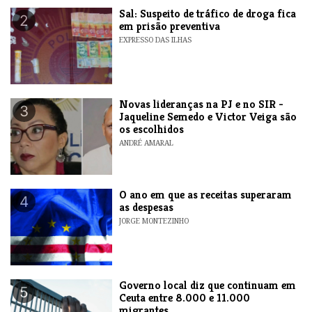
​Sal: Suspeito de tráfico de droga fica
2
em prisão preventiva
EXPRESSO DAS ILHAS
Novas lideranças na PJ e no SIR -
3
Jaqueline Semedo e Victor Veiga são
os escolhidos
ANDRÉ AMARAL
O ano em que as receitas superaram
4
as despesas
JORGE MONTEZINHO
​Governo local diz que continuam em
5
Ceuta entre 8.000 e 11.000
migrantes