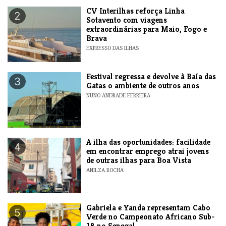
​CV Interilhas reforça Linha
2
Sotavento com viagens
extraordinárias para Maio, Fogo e
Brava
EXPRESSO DAS ILHAS
Festival regressa e devolve à Baía das
3
Gatas o ambiente de outros anos
NUNO ANDRADE FERREIRA
A ilha das oportunidades: facilidade
4
em encontrar emprego atrai jovens
de outras ilhas para Boa Vista
ANILZA ROCHA
Gabriela e Yanda representam Cabo
5
Verde no Campeonato Africano Sub-
18 no Senegal