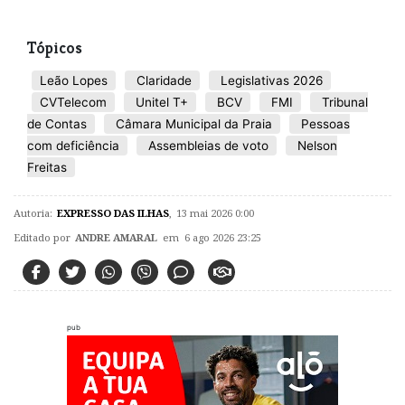
Tópicos
Leão Lopes
Claridade
Legislativas 2026
CVTelecom
Unitel T+
BCV
FMI
Tribunal
de Contas
Câmara Municipal da Praia
Pessoas
com deficiência
Assembleias de voto
Nelson
Freitas
Autoria:
EXPRESSO DAS ILHAS
,
13 mai 2026 0:00
Editado por
ANDRE AMARAL
em 6 ago 2026 23:25
pub