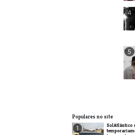
4
5
Populares no site
SolAtlântico 
1
temporariam