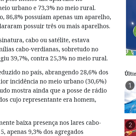
eio urbano e 73,3% no meio rural.
são, 86,8% possuíam apenas um aparelho,
lararam possuir três ou mais aparelhos.
sinatura, cabo ou satélite, estava
mílias cabo-verdianas, sobretudo no
giu 39,7%, contra 25,3% no meio rural.
reduzido no país, abrangendo 28,6% dos
Últi
ior incidência no meio urbano (30,6%)
1
tudo mostra ainda que a posse de rádio
dos cujo representante era homem,
mente baixa presença nos lares cabo-
2
25, apenas 9,3% dos agregados