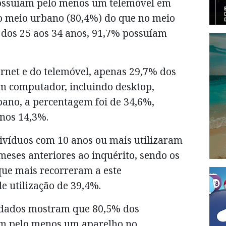
possuíam pelo menos um telemóvel em
o meio urbano (80,4%) do que no meio
s dos 25 aos 34 anos, 91,7% possuíam
ernet e do telemóvel, apenas 29,7% dos
m computador, incluindo desktop,
rbano, a percentagem foi de 34,6%,
 nos 14,3%.
ivíduos com 10 anos ou mais utilizaram
eses anteriores ao inquérito, sendo os
que mais recorreram a este
 utilização de 39,4%.
s dados mostram que 80,5% dos
am pelo menos um aparelho no