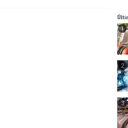
Últi
1
2
3