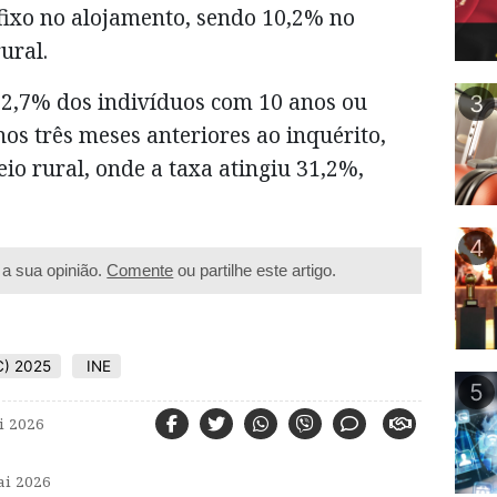
fixo no alojamento, sendo 10,2% no
ural.
2,7% dos indivíduos com 10 anos ou
3
nos três meses anteriores ao inquérito,
io rural, onde a taxa atingiu 31,2%,
.
4
a sua opinião.
Comente
ou partilhe este artigo.
C) 2025
INE
5
i 2026
i 2026