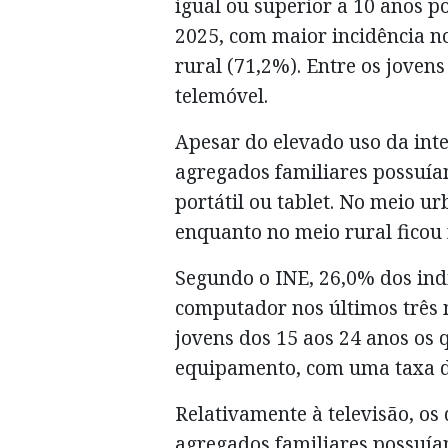
igual ou superior a 10 anos 
2025, com maior incidência n
rural (71,2%). Entre os joven
telemóvel.
Apesar do elevado uso da int
agregados familiares possuía
portátil ou tablet. No meio u
enquanto no meio rural ficou
Segundo o INE, 26,0% dos ind
computador nos últimos três m
jovens dos 15 aos 24 anos os 
equipamento, com uma taxa de
Relativamente à televisão, o
agregados familiares possuí