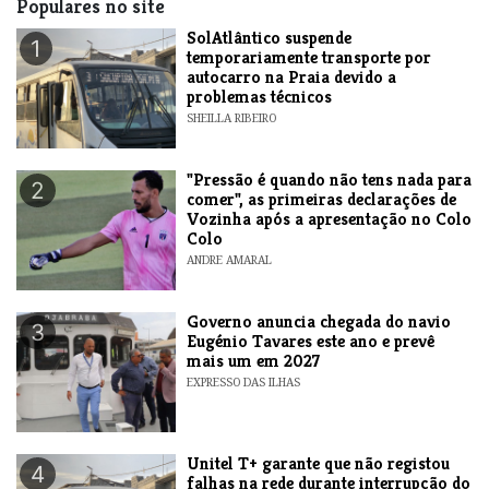
Populares no site
SolAtlântico suspende
1
temporariamente transporte por
autocarro na Praia devido a
problemas técnicos
SHEILLA RIBEIRO
"Pressão é quando não tens nada para
2
comer", as primeiras declarações de
Vozinha após a apresentação no Colo
Colo
ANDRE AMARAL
Governo anuncia chegada do navio
3
Eugénio Tavares este ano e prevê
mais um em 2027
EXPRESSO DAS ILHAS
Unitel T+ garante que não registou
4
falhas na rede durante interrupção do